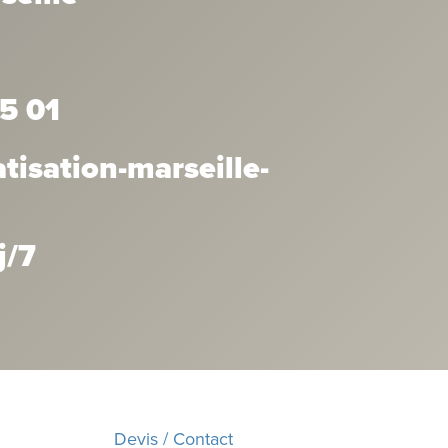
5 01
isation-marseille-
j/7
Devis / Contact