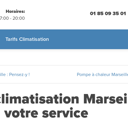
placements
 engagement
Horaires:
01 85 09 35 01
07:00 - 20:00
 :
01.85.09.35.01
Tarifs Climatisation
le : Pensez-y !
Pompe à chaleur Marseille
imatisation Marseil
à votre service