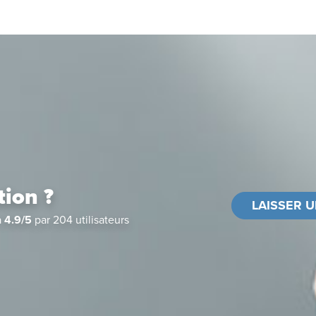
tion ?
LAISSER U
à
4.9
/
5
par
204
utilisateurs