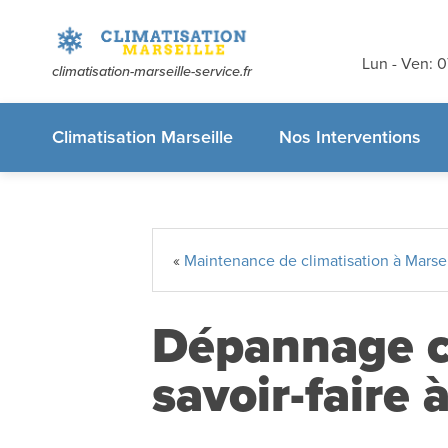
Devis et dé
gratuits
sans
Lun - Ven: 
climatisation-marseille-service.fr
appelez-nous
Climatisation Marseille
Nos Interventions
«
Maintenance de climatisation à Marseil
Dépannage cl
savoir-faire 