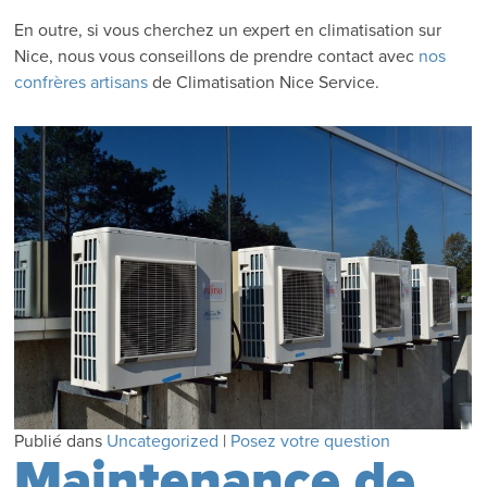
En outre, si vous cherchez un expert en climatisation sur
Nice, nous vous conseillons de prendre contact avec
nos
confrères artisans
de Climatisation Nice Service.
Publié dans
Uncategorized
|
Posez votre question
Maintenance de