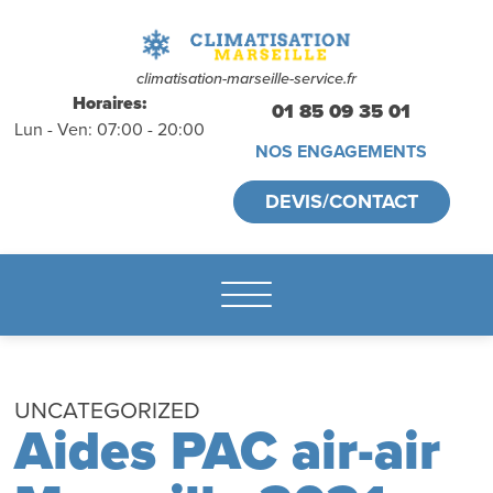
déplacements
gratuits
sans
climatisation-marseille-service.fr
Horaires:
01 85 09 35 01
Lun - Ven: 07:00 - 20:00
engagement
NOS ENGAGEMENTS
appelez-nous :
DEVIS/CONTACT
01.85.09.35.01
UNCATEGORIZED
Aides PAC air-air