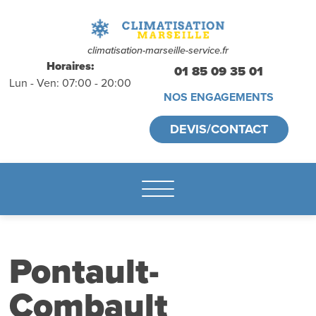
déplacements
gratuits
sans
climatisation-marseille-service.fr
Horaires:
01 85 09 35 01
Lun - Ven: 07:00 - 20:00
engagement
NOS ENGAGEMENTS
appelez-nous :
DEVIS/CONTACT
01.85.09.35.01
Pontault-
Combault